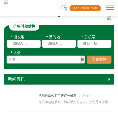
EN
TEL：19858875883
价格时效估算
* 出发地
* 目的地
* 手机号
* 人数
位
立即估算
新闻资讯
杭州包车公司口碑评分最高
2026-04-01
在杭州这座兼具古韵与活力的城市，无论是商务接待的体面需求，还是家庭出游的温馨相伴···