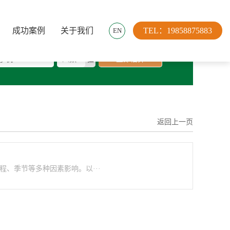
成功案例
关于我们
TEL：19858875883
EN
机号
* 人数
位
立即估算
返回上一页
、季节等多种因素影响。以···