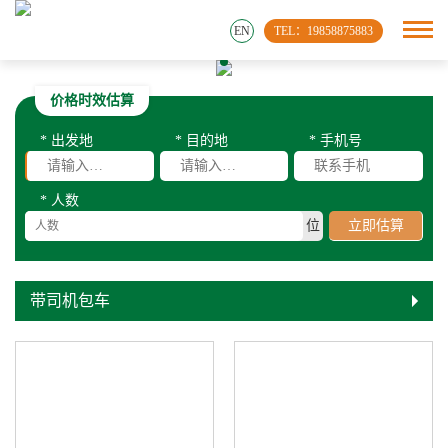
EN
TEL：19858875883
价格时效估算
* 出发地
* 目的地
* 手机号
* 人数
位
立即估算
带司机包车