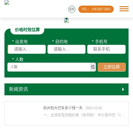
EN
TEL：19858875883
价格时效估算
* 出发地
* 目的地
* 手机号
* 人数
位
立即估算
新闻资讯
杭州包大巴车多少钱一天
2025-12-01
一、主流车型日租价格（含司机） ‌中小型中巴（19-28座）‌ ‌基础价区间‌：800-150···