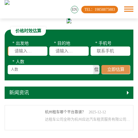
EN
TEL：19858875883
价格时效估算
* 出发地
* 目的地
* 手机号
* 人数
位
立即估算
新闻资讯
杭州租车哪个平台靠谱？
2025-12-12
达租车公司全称为杭州应达汽车租赁服务有限公司，是杭州当地的租车企业 。以下是对它的···